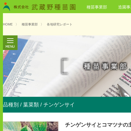
種苗事業部
造園事
HOME
〉
種苗事業部
〉
各地研究レポート
品種別 / 葉菜類 / チンゲンサイ
チンゲンサイとコマツナの