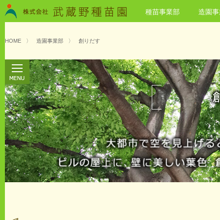
種苗事業部
造園事
HOME
〉
造園事業部
〉
創りだす