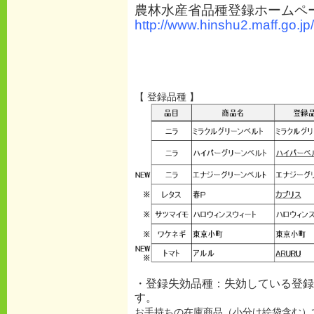
農林水産省品種登録ホームペ
http://www.hinshu2.maff.go.jp/
【 登録品種 】
・登録失効品種：失効している登録
す。
お手持ちの在庫商品（小分け絵袋含む）