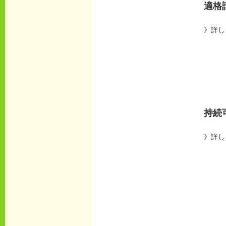
適格
》詳し
持続
》詳し