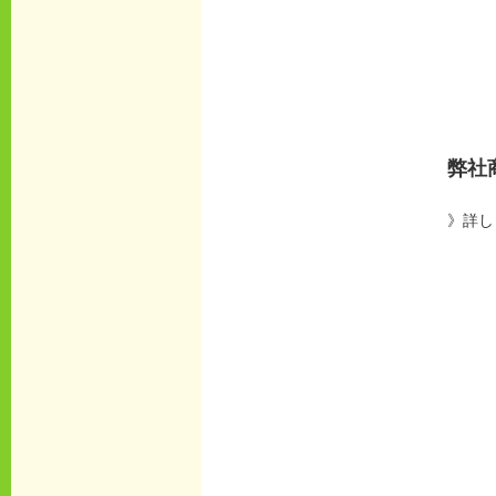
弊社
》詳し