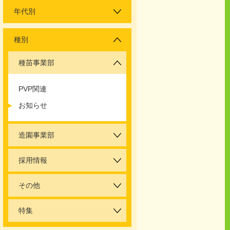
年代別
種別
種苗事業部
PVP関連
お知らせ
造園事業部
採用情報
その他
特集