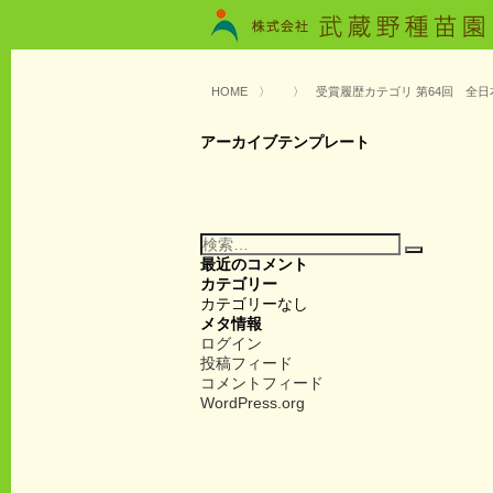
HOME
〉
〉
受賞履歴カテゴリ 第64回 全
アーカイブテンプレート
検
検
索:
最近のコメント
索
カテゴリー
カテゴリーなし
メタ情報
ログイン
投稿フィード
コメントフィード
WordPress.org