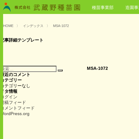
種苗事業部
造園事
HOME
〉
インデックス
〉
MSA-1072
記事詳細テンプレート
検
MSA-1072
検
索:
最近のコメント
索
カテゴリー
カテゴリーなし
メタ情報
ログイン
投稿フィード
コメントフィード
WordPress.org