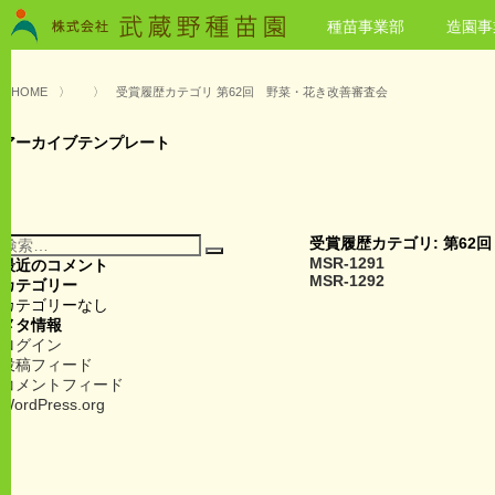
種苗事業部
造園事
HOME
〉
〉
受賞履歴カテゴリ 第62回 野菜・花き改善審査会
アーカイブテンプレート
検
受賞履歴カテゴリ:
第62
検
索:
MSR-1291
最近のコメント
索
MSR-1292
カテゴリー
カテゴリーなし
メタ情報
ログイン
投稿フィード
コメントフィード
WordPress.org