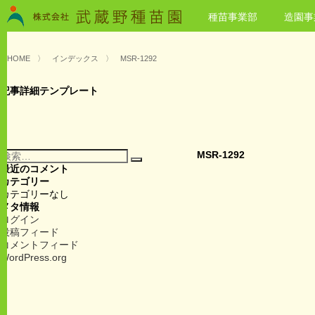
種苗事業部
造園事
HOME
〉
インデックス
〉
MSR-1292
記事詳細テンプレート
検
MSR-1292
検
索:
最近のコメント
索
カテゴリー
カテゴリーなし
メタ情報
ログイン
投稿フィード
コメントフィード
WordPress.org