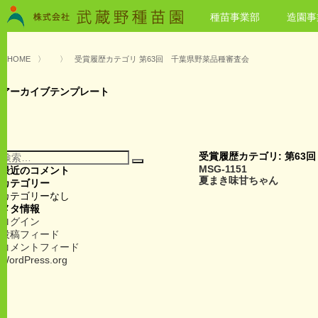
種苗事業部
造園事
HOME
〉
〉
受賞履歴カテゴリ 第63回 千葉県野菜品種審査会
アーカイブテンプレート
検
受賞履歴カテゴリ:
第63
検
索:
MSG-1151
最近のコメント
索
夏まき味甘ちゃん
カテゴリー
カテゴリーなし
メタ情報
ログイン
投稿フィード
コメントフィード
WordPress.org