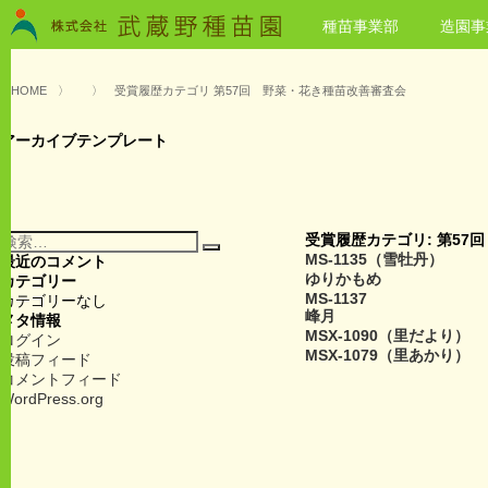
種苗事業部
造園事
HOME
〉
〉
受賞履歴カテゴリ 第57回 野菜・花き種苗改善審査会
アーカイブテンプレート
検
受賞履歴カテゴリ:
第57
検
索:
MS-1135（雪牡丹）
最近のコメント
索
ゆりかもめ
カテゴリー
MS-1137
カテゴリーなし
峰月
メタ情報
MSX-1090（里だより）
ログイン
MSX-1079（里あかり）
投稿フィード
コメントフィード
WordPress.org