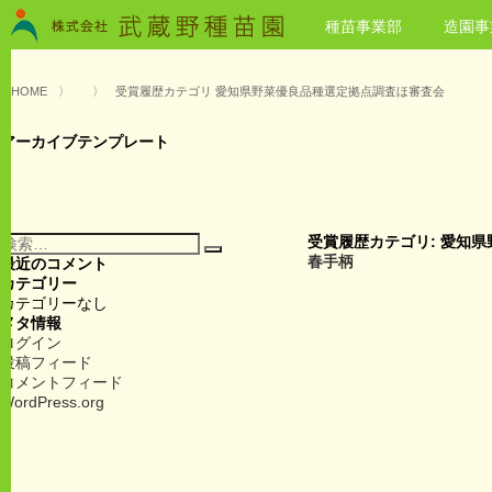
種苗事業部
造園事
HOME
〉
〉
受賞履歴カテゴリ 愛知県野菜優良品種選定拠点調査ほ審査会
アーカイブテンプレート
検
受賞履歴カテゴリ:
愛知県
検
索:
春手柄
最近のコメント
索
カテゴリー
カテゴリーなし
メタ情報
ログイン
投稿フィード
コメントフィード
WordPress.org