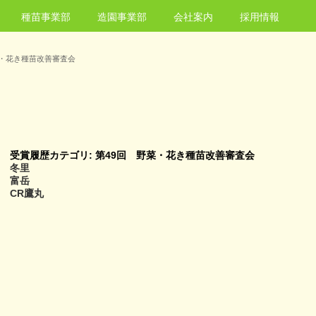
種苗事業部
造園事業部
会社案内
採用情報
菜・花き種苗改善審査会
受賞履歴カテゴリ:
第49回 野菜・花き種苗改善審査会
冬里
富岳
CR鷹丸