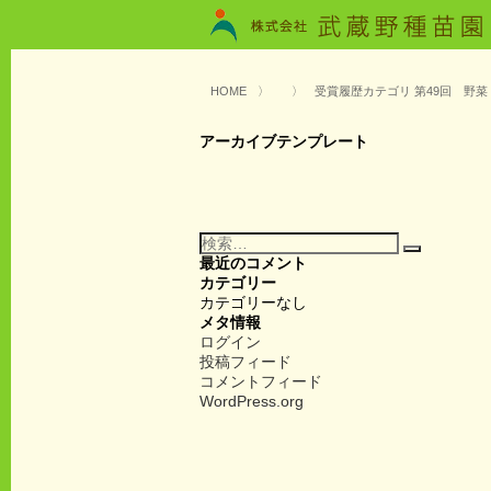
HOME
〉
〉
受賞履歴カテゴリ 第49回 野
アーカイブテンプレート
検
検
索:
最近のコメント
索
カテゴリー
カテゴリーなし
メタ情報
ログイン
投稿フィード
コメントフィード
WordPress.org