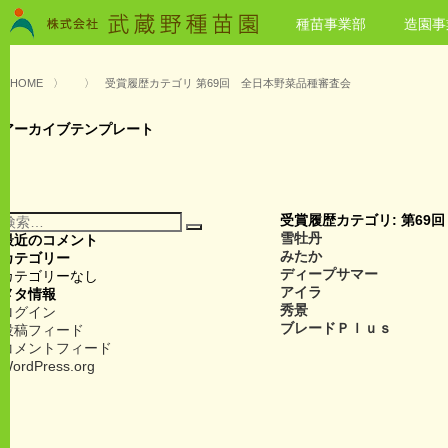
種苗事業部
造園事
HOME
〉
〉
受賞履歴カテゴリ 第69回 全日本野菜品種審査会
アーカイブテンプレート
検
受賞履歴カテゴリ:
第69
検
索:
雪牡丹
最近のコメント
索
みたか
カテゴリー
ディープサマー
カテゴリーなし
アイラ
メタ情報
秀景
ログイン
ブレードＰｌｕｓ
投稿フィード
コメントフィード
WordPress.org