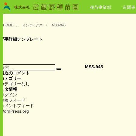
種苗事業部
造園事
HOME
〉
インデックス
〉
MSS-945
記事詳細テンプレート
検
MSS-945
検
索:
最近のコメント
索
カテゴリー
カテゴリーなし
メタ情報
ログイン
投稿フィード
コメントフィード
WordPress.org