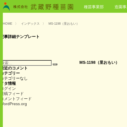
種苗事業部
造園事
HOME
〉
インデックス
〉
MS-1198（里おもい）
記事詳細テンプレート
検
MS-1198（里おもい）
検
索:
最近のコメント
索
カテゴリー
カテゴリーなし
メタ情報
ログイン
投稿フィード
コメントフィード
WordPress.org