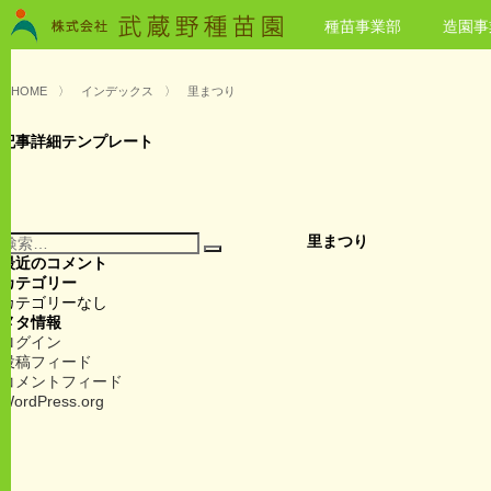
種苗事業部
造園事
HOME
〉
インデックス
〉
里まつり
記事詳細テンプレート
検
里まつり
検
索:
最近のコメント
索
カテゴリー
カテゴリーなし
メタ情報
ログイン
投稿フィード
コメントフィード
WordPress.org