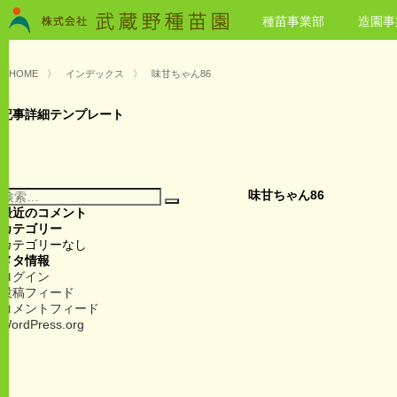
種苗事業部
造園事
HOME
〉
インデックス
〉
味甘ちゃん86
記事詳細テンプレート
検
味甘ちゃん86
検
索:
最近のコメント
索
カテゴリー
カテゴリーなし
メタ情報
ログイン
投稿フィード
コメントフィード
WordPress.org