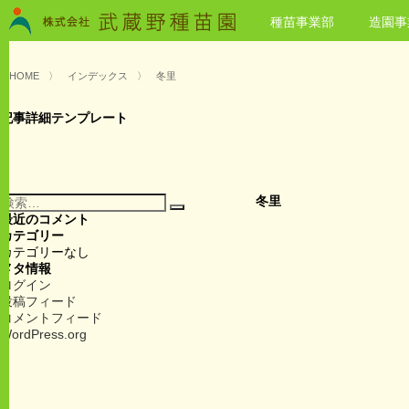
種苗事業部
造園事
HOME
〉
インデックス
〉
冬里
記事詳細テンプレート
検
冬里
検
索:
最近のコメント
索
カテゴリー
カテゴリーなし
メタ情報
ログイン
投稿フィード
コメントフィード
WordPress.org