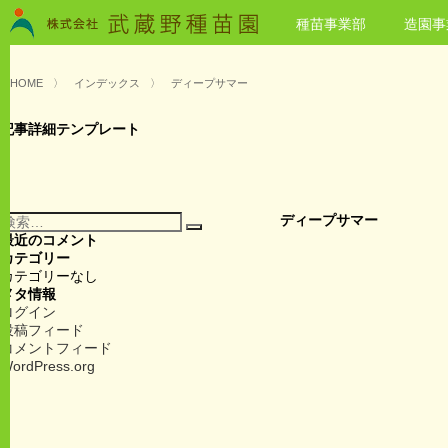
種苗事業部
造園事
HOME
〉
インデックス
〉
ディープサマー
記事詳細テンプレート
検
ディープサマー
検
索:
最近のコメント
索
カテゴリー
カテゴリーなし
メタ情報
ログイン
投稿フィード
コメントフィード
WordPress.org