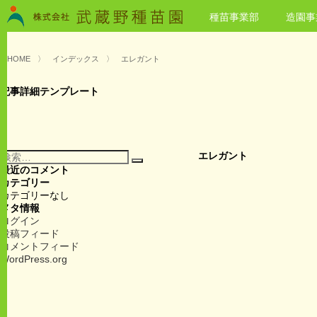
種苗事業部
造園事
HOME
〉
インデックス
〉
エレガント
記事詳細テンプレート
検
エレガント
検
索:
最近のコメント
索
カテゴリー
カテゴリーなし
メタ情報
ログイン
投稿フィード
コメントフィード
WordPress.org